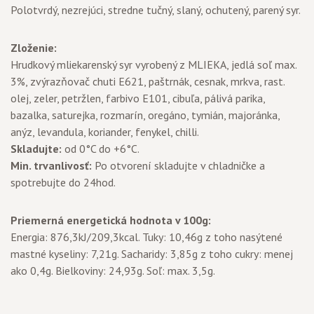
Polotvrdý, nezrejúci, stredne tučný, slaný, ochutený, parený syr.
Zloženie:
Hrudkový mliekarenský syr vyrobený z MLIEKA, jedlá soľ max.
3%, zvýrazňovač chuti E621, paštrnák, cesnak, mrkva, rast.
olej, zeler, petržlen, farbivo E101, cibuľa, pálivá parika,
bazalka, saturejka, rozmarín, oregáno, tymián, majoránka,
anýz, levandula, koriander, fenykel, chilli.
Skladujte:
od 0°C do +6°C.
Min. trvanlivosť:
Po otvorení skladujte v chladničke a
spotrebujte do 24hod.
Priemerná energetická hodnota v 100g:
Energia: 876,3kJ/209,3kcal. Tuky: 10,46g z toho nasýtené
mastné kyseliny: 7,21g. Sacharidy: 3,85g z toho cukry: menej
ako 0,4g. Bielkoviny: 24,93g. Soľ: max. 3,5g.