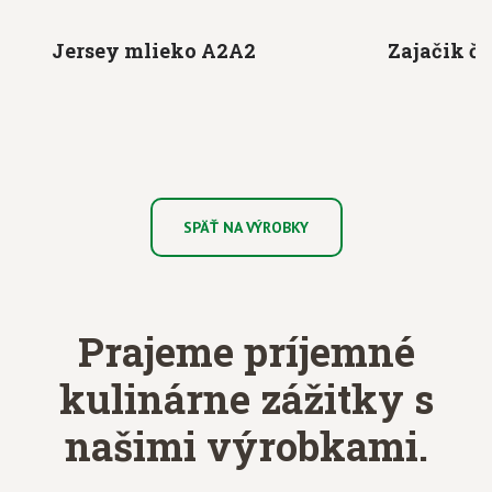
Jersey mlieko
A2A2
Zajačik
če
SPÄŤ NA VÝROBKY
Prajeme príjemné
kulinárne zážitky
s
našimi výrobkami.