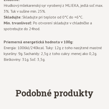
Hrudkový mliekarenský syr vyrobený z MLIEKA, jedlá soľ max.
3%. Tuk v sušine min. 25%.
Skladujte:
Skladujte pri teplote od 0°C do +6°C.
Min. trvanlivosť:
Po otvorení skladujte v chladničke a
spotrebujte do 24hod.
Priemerná energetická hodnota v 100g:
Energia: 1006kJ/240kcal. Tuky: 12g z toho nasýtené mastné
kyseliny: 9g. Sacharidy: 2,5g z toho cukry: menej ako 0,2g.
Bielkoviny: 31g. Soľ: 3,5g.
Podobné produkty