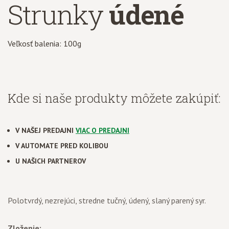
Strunky
údené
Veľkosť balenia: 100g
Kde si naše produkty môžete zakúpiť:
V NAŠEJ PREDAJNI
VIAC O PREDAJNI
V AUTOMATE PRED KOLIBOU
U NAŠICH PARTNEROV
Polotvrdý, nezrejúci, stredne tučný, údený, slaný parený syr.
Zloženie: