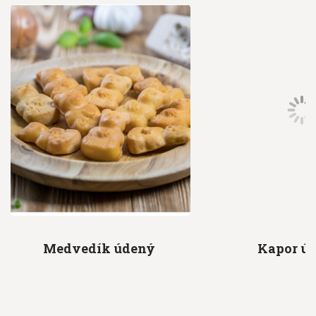
Medvedík
údený
Kapor
ú