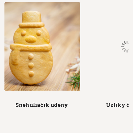
Snehuliačik
údený
Uzlíky
če