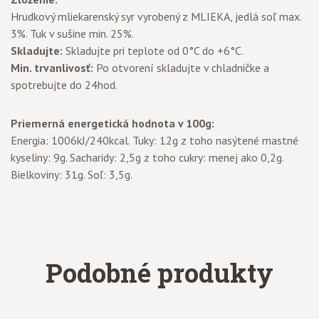
Hrudkový mliekarenský syr vyrobený z MLIEKA, jedlá soľ max.
3%. Tuk v sušine min. 25%.
Skladujte:
Skladujte pri teplote od 0°C do +6°C.
Min. trvanlivosť:
Po otvorení skladujte v chladničke a
spotrebujte do 24hod.
Priemerná energetická hodnota v 100g:
Energia: 1006kJ/240kcal. Tuky: 12g z toho nasýtené mastné
kyseliny: 9g. Sacharidy: 2,5g z toho cukry: menej ako 0,2g.
Bielkoviny: 31g. Soľ: 3,5g.
Podobné produkty