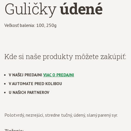
Guličky
údené
Veľkosť balenia: 100, 250g
Kde si naše produkty môžete zakúpiť:
V NAŠEJ PREDAJNI
VIAC O PREDAJNI
V AUTOMATE PRED KOLIBOU
U NAŠICH PARTNEROV
Polotvrdý, nezrejúci, stredne tučný, údený, slaný parený syr.
Zloženie: