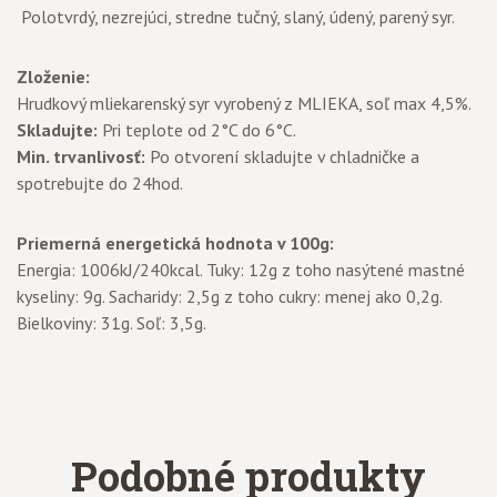
Polotvrdý, nezrejúci, stredne tučný, slaný, údený, parený syr.
Zloženie:
Hrudkový mliekarenský syr vyrobený z MLIEKA, soľ max 4,5%.
Skladujte:
Pri teplote od 2°C do 6°C.
Min. trvanlivosť:
Po otvorení skladujte v chladničke a
spotrebujte do 24hod.
Priemerná energetická hodnota v 100g:
Energia: 1006kJ/240kcal. Tuky: 12g z toho nasýtené mastné
kyseliny: 9g. Sacharidy: 2,5g z toho cukry: menej ako 0,2g.
Bielkoviny: 31g. Soľ: 3,5g.
Podobné produkty