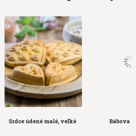
Srdce údené
malé, veľké
Bábova
ú