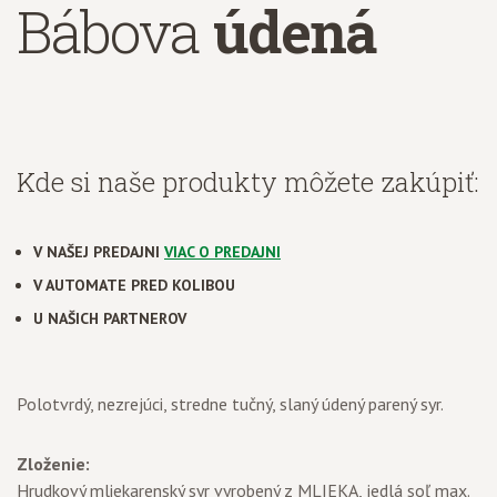
Bábova
údená
Kde si naše produkty môžete zakúpiť:
V NAŠEJ PREDAJNI
VIAC O PREDAJNI
V AUTOMATE PRED KOLIBOU
U NAŠICH PARTNEROV
Polotvrdý, nezrejúci, stredne tučný, slaný údený parený syr.
Zloženie:
Hrudkový mliekarenský syr vyrobený z MLIEKA, jedlá soľ max.