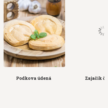
Podkova
údená
Zajačik
če