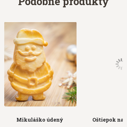
Podobné produkty
Mikuláško
údený
Oštiepok na