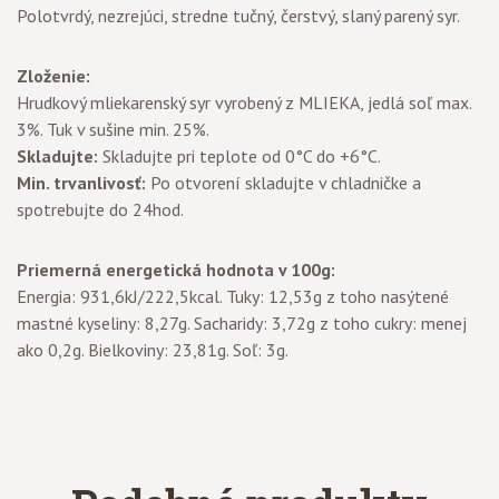
Polotvrdý, nezrejúci, stredne tučný, čerstvý, slaný parený syr.
Zloženie:
Hrudkový mliekarenský syr vyrobený z MLIEKA, jedlá soľ max.
3%. Tuk v sušine min. 25%.
Skladujte:
Skladujte pri teplote od 0°C do +6°C.
Min. trvanlivosť:
Po otvorení skladujte v chladničke a
spotrebujte do 24hod.
Priemerná energetická hodnota v 100g:
Energia: 931,6kJ/222,5kcal. Tuky: 12,53g z toho nasýtené
mastné kyseliny: 8,27g. Sacharidy: 3,72g z toho cukry: menej
ako 0,2g. Bielkoviny: 23,81g. Soľ: 3g.