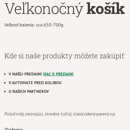
Veľkonočný
košík
Veľkosť balenia: cca 650-700g
Kde si naše produkty môžete zakúpiť:
V NAŠEJ PREDAJNI
VIAC O PREDAJNI
V AUTOMATE PRED KOLIBOU
U NAŠICH PARTNEROV
Polotvrdý, nezrejúci, stredne tučný, slaný údený parený syr.
Zloženie: