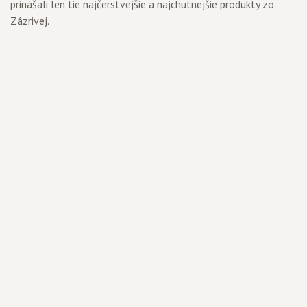
prinášali len tie najčerstvejšie a najchutnejšie produkty zo
Zázrivej.
Výroba pravých
zázrivských korbáčikov
a syrových delikates je
našim poslaním.
Sme jedným z mála výrobcov, ktorí majú to šťastie používať
pre svoj kľúčový výrobok chránené zemepisné označenie
Zázrivský korbáčik a Zázrivské vojky.