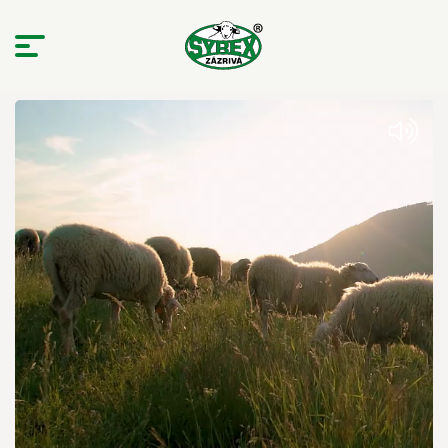
Mliekáreň