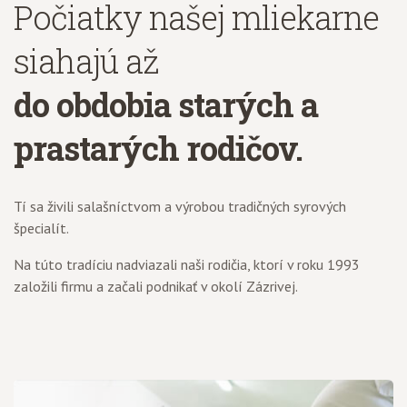
Počiatky našej mliekarne
siahajú až
do obdobia starých a
prastarých rodičov.
Tí sa živili salašníctvom a výrobou tradičných syrových
špecialít.
Na túto tradíciu nadviazali naši rodičia, ktorí v roku 1993
založili firmu a začali podnikať v okolí Zázrivej.