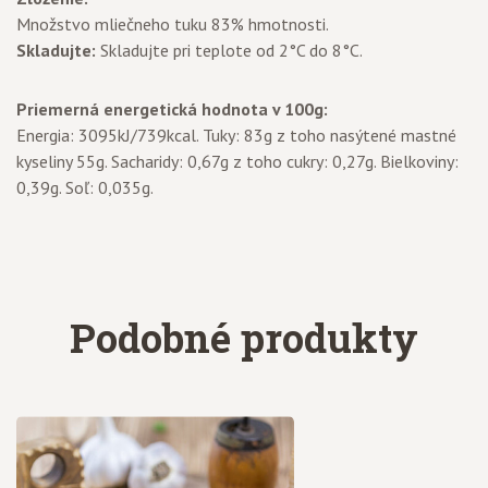
Množstvo mliečneho tuku 83% hmotnosti.
Skladujte:
Skladujte pri teplote od 2°C do 8°C.
Priemerná energetická hodnota v 100g:
Energia: 3095kJ/739kcal. Tuky: 83g z toho nasýtené mastné
kyseliny 55g. Sacharidy: 0,67g z toho cukry: 0,27g. Bielkoviny:
0,39g. Soľ: 0,035g.
Podobné produkty