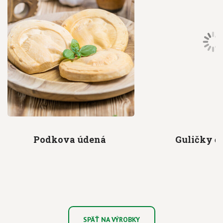
Podkova
údená
Guličky
č
SPÄŤ NA VÝROBKY