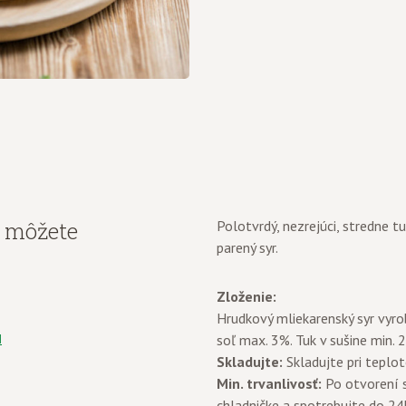
y môžete
Polotvrdý, nezrejúci, stredne tu
parený syr.
Zloženie:
Hrudkový mliekarenský syr vyro
I
soľ max. 3%. Tuk v sušine min. 
Skladujte:
Skladujte pri teplo
Min. trvanlivosť:
Po otvorení s
chladničke a spotrebujte do 24