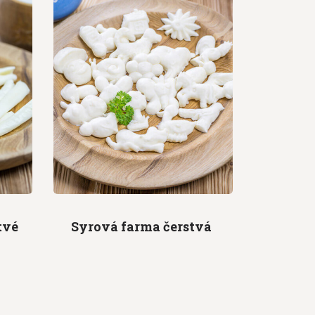
tvé
Syrová farma
čerstvá
Mik