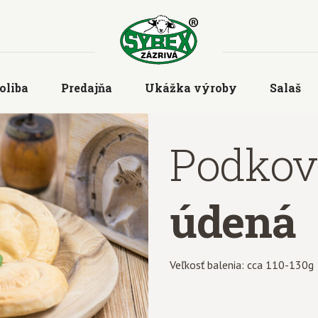
oliba
Predajňa
Ukážka výroby
Salaš
Podkov
údená
Veľkosť balenia: cca 110-130g