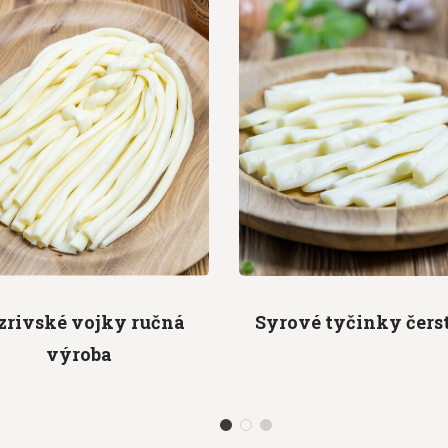
zrivské vojky
ručná
Syrové tyčinky
čers
výroba