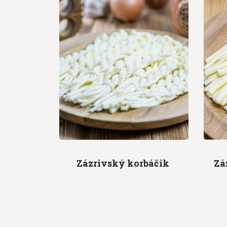
Zázrivský
korbáčik
Zá