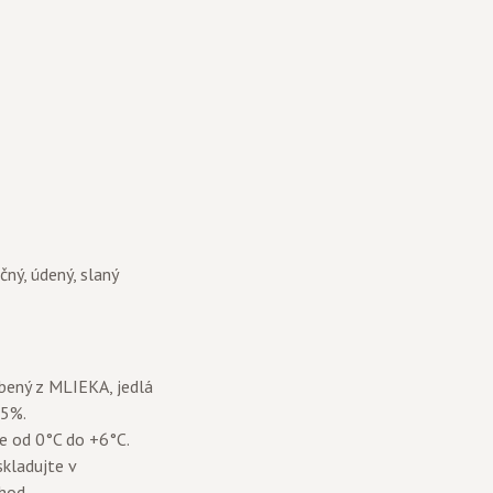
čný, údený, slaný
bený z MLIEKA, jedlá
25%.
te od 0°C do +6°C.
kladujte v
hod.