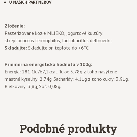
U NAŠICH PARTNEROV
Zloženie:
Pasterizované kozie MLIEKO, jogurtové kultúry:
streptococcus termophilus, lactobacillus delbrueckij.
Skladujte:
Skladujte pri teplote do +6°C.
Priemerná energetická hodnota v 100g:
Energia: 281,1kJ/67,1kcal. Tuky: 3,78g z toho nasýtené
mastné kyseliny: 2,74g. Sacharidy: 4,11g z toho cukry: 3,91g.
Bielkoviny: 3,8g, Soľ: 0,08g.
Podobné produkty