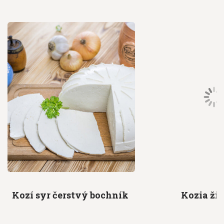
Kozí syr
čerstvý bochník
Kozia
ži