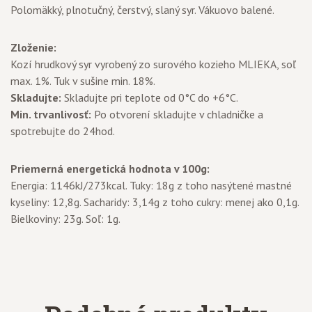
Polomäkký, plnotučný, čerstvý, slaný syr. Vákuovo balené.
Zloženie:
Kozí hrudkový syr vyrobený zo surového kozieho MLIEKA, soľ
max. 1%. Tuk v sušine min. 18%.
Skladujte:
Skladujte pri teplote od 0°C do +6°C.
Min. trvanlivosť:
Po otvorení skladujte v chladničke a
spotrebujte do 24hod.
Priemerná energetická hodnota v 100g:
Energia: 1146kJ/273kcal. Tuky: 18g z toho nasýtené mastné
kyseliny: 12,8g. Sacharidy: 3,14g z toho cukry: menej ako 0,1g.
Bielkoviny: 23g. Soľ: 1g.