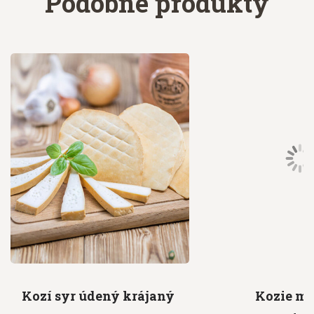
Podobné produkty
Kozí syr
údený krájaný
Kozie ml