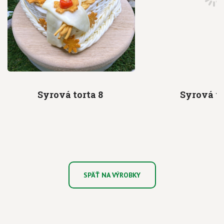
Syrová torta
8
Syrová t
SPÄŤ NA VÝROBKY