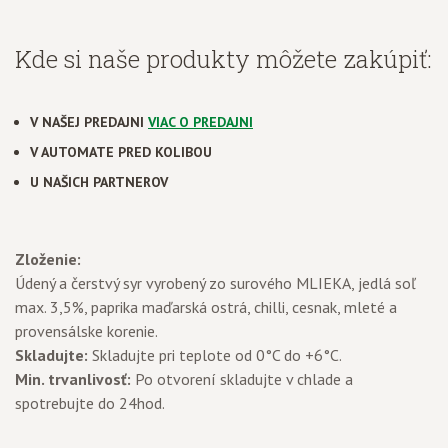
Kde si naše produkty môžete zakúpiť:
V NAŠEJ PREDAJNI
VIAC O PREDAJNI
V AUTOMATE PRED KOLIBOU
U NAŠICH PARTNEROV
Zloženie:
Údený a čerstvý syr vyrobený zo surového MLIEKA, jedlá soľ
max. 3,5%, paprika maďarská ostrá, chilli, cesnak, mleté a
provensálske korenie.
Skladujte:
Skladujte pri teplote od 0°C do +6°C.
Min. trvanlivosť:
Po otvorení skladujte v chlade a
spotrebujte do 24hod.