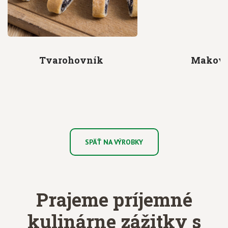
Tvarohovník
Makov
SPÄŤ NA VÝROBKY
Prajeme príjemné
kulinárne zážitky
s