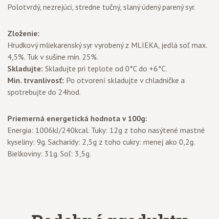
Polotvrdý, nezrejúci, stredne tučný, slaný údený parený syr.
Zloženie:
Hrudkový mliekarenský syr vyrobený z MLIEKA, jedlá soľ max.
4,5%. Tuk v sušine min. 25%.
Skladujte:
Skladujte pri teplote od 0°C do +6°C.
Min. trvanlivosť:
Po otvorení skladujte v chladničke a
spotrebujte do 24hod.
Priemerná energetická hodnota v 100g:
Energia: 1006kJ/240kcal. Tuky: 12g z toho nasýtené mastné
kyseliny: 9g. Sacharidy: 2,5g z toho cukry: menej ako 0,2g.
Bielkoviny: 31g. Soľ: 3,5g.