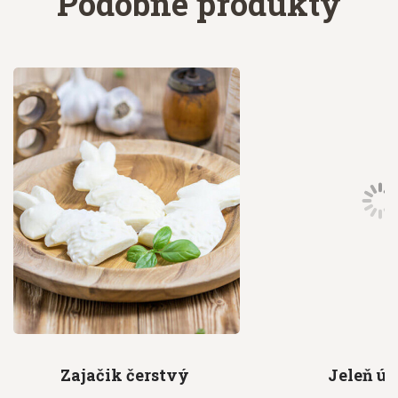
Podobné produkty
Zajačik
čerstvý
Jeleň
úd